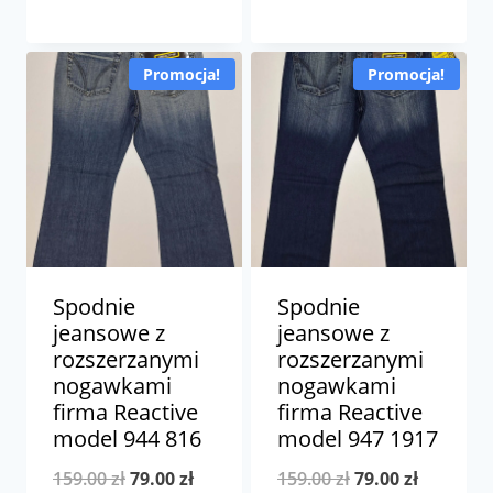
cena
cena
cena
cena
wynosiła:
wynosi:
wynosiła:
wynosi:
Promocja!
Promocja!
159.00 zł.
59.00 zł.
159.00 zł.
79.00 zł.
Spodnie
Spodnie
jeansowe z
jeansowe z
rozszerzanymi
rozszerzanymi
nogawkami
nogawkami
firma Reactive
firma Reactive
model 944 816
model 947 1917
Pierwotna
Aktualna
Pierwotna
Aktualna
159.00
zł
79.00
zł
159.00
zł
79.00
zł