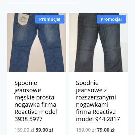
Promocja!
Promocja!
Spodnie
Spodnie
jeansowe
jeansowe z
męskie prosta
rozszerzanymi
nogawka firma
nogawkami
Reactive model
firma Reactive
3938 5977
model 944 2817
Pierwotna
Aktualna
Pierwotna
Aktualna
159.00
zł
59.00
zł
159.00
zł
79.00
zł