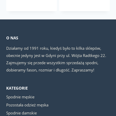
cena
cena
cena
cena
wynosiła:
wynosi:
wynosiła:
wynosi:
159.00 zł.
79.00 zł.
159.00 zł.
79.00 zł.
O NAS
Działamy od 1991 roku, kiedyś było to kilka sklepów,
obecnie jedyny jest w Gdyni przy ul. Wójta Radtkego 22.
Zajmujemy się przede wszystkim sprzedażą spodni,
dobieramy fason, rozmiar i długość. Zapraszamy!
KATEGORIE
Spodnie męskie
Pozostała odzież męska
Spodnie damskie