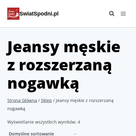
Przejdź
SwiatSpodni.pl
do
treści
Jeansy męskie
z rozszerzaną
nogawką
Strona Główna
/
Sklep
/
Jeansy męskie z rozszerzaną
nogawką
Wyświetlanie wszystkich wyników: 4