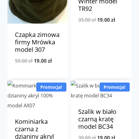
Winter model
TR92
Pierwotna
Aktualna
35.00
zł
19.00
zł
cena
cena
Czapka zimowa
wynosiła:
wynosi:
firmy Mrówka
model 307
35.00 zł.
19.00 zł.
Pierwotna
Aktualna
59.00
zł
19.00
zł
cena
cena
wynosiła:
wynosi:
Promocja!
Promocja!
59.00 zł.
19.00 zł.
Szalik w biało
czarną kratę
Kominiarka
model BC34
czarna z
dzianiny akryl
Pierwotna
Aktualna
39.00
zł
19.00
zł