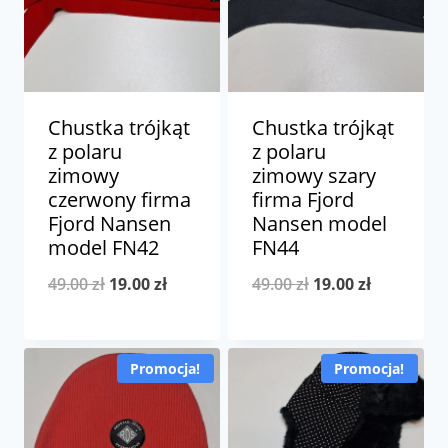
Chustka trójkąt
Chustka trójkąt
z polaru
z polaru
zimowy
zimowy szary
czerwony firma
firma Fjord
Fjord Nansen
Nansen model
model FN42
FN44
Pierwotna
Aktualna
Pierwotna
Aktualna
49.00
zł
19.00
zł
49.00
zł
19.00
zł
cena
cena
cena
cena
wynosiła:
wynosi:
wynosiła:
wynosi:
Promocja!
Promocja!
49.00 zł.
19.00 zł.
49.00 zł.
19.00 zł.