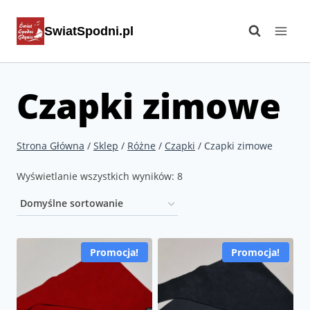
Przejdź
SwiatSpodni.pl
do
treści
Czapki zimowe
Strona Główna
/
Sklep
/
Różne
/
Czapki
/
Czapki zimowe
Wyświetlanie wszystkich wyników: 8
Promocja!
Promocja!