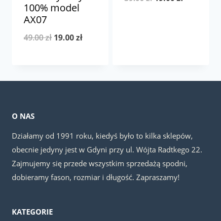
100% model
cena
cena
AX07
wynosiła:
wynosi:
Pierwotna
Aktualna
49.00
zł
19.00
zł
39.00 zł.
19.00 zł.
cena
cena
wynosiła:
wynosi:
49.00 zł.
19.00 zł.
O NAS
Działamy od 1991 roku, kiedyś było to kilka sklepów,
obecnie jedyny jest w Gdyni przy ul. Wójta Radtkego 22.
Zajmujemy się przede wszystkim sprzedażą spodni,
dobieramy fason, rozmiar i długość. Zapraszamy!
KATEGORIE