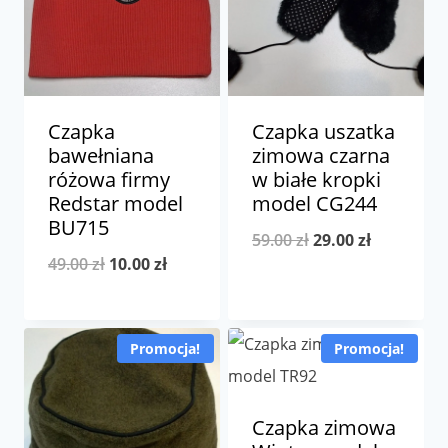
Czapka
Czapka uszatka
bawełniana
zimowa czarna
różowa firmy
w białe kropki
Redstar model
model CG244
BU715
Pierwotna
Aktualna
59.00
zł
29.00
zł
Pierwotna
Aktualna
49.00
zł
10.00
zł
cena
cena
cena
cena
wynosiła:
wynosi:
wynosiła:
wynosi:
59.00 zł.
29.00 zł.
Promocja!
Promocja!
49.00 zł.
10.00 zł.
Czapka zimowa