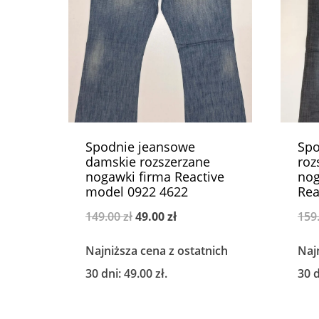
Spodnie jeansowe
Spo
damskie rozszerzane
roz
nogawki firma Reactive
nog
model 0922 4622
Rea
Pierwotna
Aktualna
149.00
zł
49.00
zł
159
cena
cena
Najniższa cena z ostatnich
Naj
wynosiła:
wynosi:
30 dni:
49.00
zł
.
30 
149.00 zł.
49.00 zł.