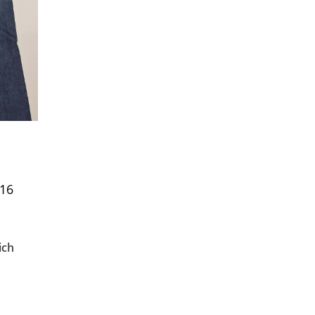
816
na
ich
:
ł.