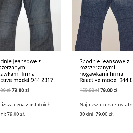
dnie jeansowe z
Spodnie jeansowe z
szerzanymi
rozszerzanymi
awkami firma
nogawkami firma
ctive model 944 2817
Reactive model 944 
Pierwotna
Aktualna
Pierwotna
Aktual
.00
zł
79.00
zł
159.00
zł
79.00
zł
cena
cena
cena
cena
niższa cena z ostatnich
Najniższa cena z ostatn
wynosiła:
wynosi:
wynosiła:
wynosi
dni:
79.00
zł
.
30 dni:
79.00
zł
.
159.00 zł.
79.00 zł.
159.00 zł.
79.00 z