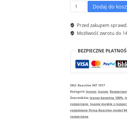
ilość
Dodaj do kosz
Spodnie
jeansowe
Przed zakupem sprawdź
z
Możliwość zwrotu do 14
rozszerzanymi
nogawkami
BEZPIECZNE PŁATNOŚ
firma
Reactive
model
SKU:
Reactive 947 1917
947
Kategorii:
Jeansy
,
Jeansy
,
Rozszerzan
1917
Znaczników:
jeansy bawełna 100%
,
J
rozszerzane
,
Jeansy męskie z rozsz
rozjaśniane firma Reactive model 94
rozszerzana