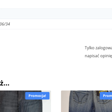
 36/34
Tylko zalogowa
napisać opinię
eż…
Promocja!
Prom