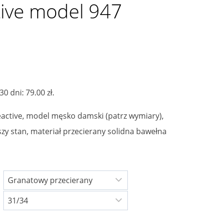
tive model 947
alna
 30 dni:
79.00
zł
.
si:
active, model męsko damski (patrz wymiary),
 zł.
zy stan, materiał przecierany solidna bawełna