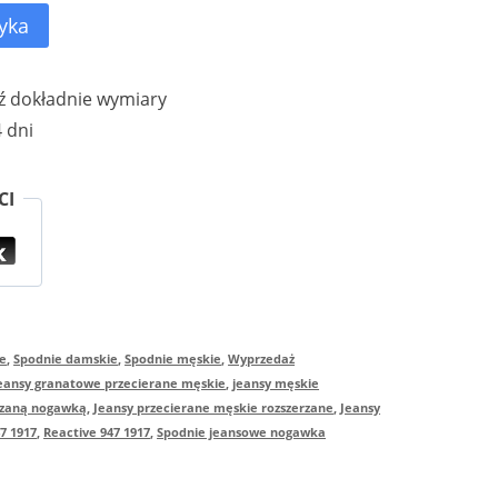
yka
 dokładnie wymiary
 dni
CI
e
,
Spodnie damskie
,
Spodnie męskie
,
Wyprzedaż
eansy granatowe przecierane męskie
,
jeansy męskie
erzaną nogawką
,
Jeansy przecierane męskie rozszerzane
,
Jeansy
7 1917
,
Reactive 947 1917
,
Spodnie jeansowe nogawka