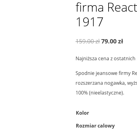
firma Reac
1917
Pierwotna
Aktu
159.00
zł
79.00
zł
cena
cena
Najniższa cena z ostatnich
wynosiła:
wyno
Spodnie jeansowe firmy Re
159.00 zł.
79.00
rozszerzana nogawka, wyżs
100% (nieelastyczne).
Kolor
Rozmiar calowy