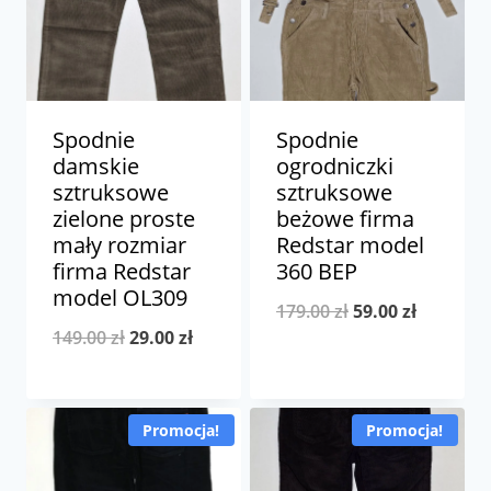
Spodnie
Spodnie
damskie
ogrodniczki
sztruksowe
sztruksowe
zielone proste
beżowe firma
mały rozmiar
Redstar model
firma Redstar
360 BEP
model OL309
Pierwotna
Aktualna
179.00
zł
59.00
zł
Pierwotna
Aktualna
149.00
zł
29.00
zł
cena
cena
cena
cena
wynosiła:
wynosi:
wynosiła:
wynosi:
179.00 zł.
59.00 zł.
Promocja!
Promocja!
149.00 zł.
29.00 zł.