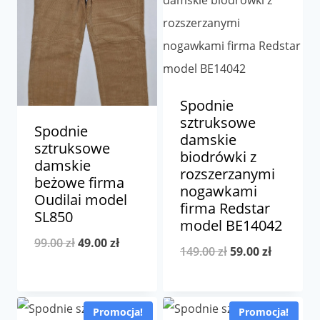
Spodnie
sztruksowe
Spodnie
damskie
sztruksowe
biodrówki z
damskie
rozszerzanymi
beżowe firma
nogawkami
Oudilai model
firma Redstar
SL850
model BE14042
Pierwotna
Aktualna
99.00
zł
49.00
zł
Pierwotna
Aktualna
149.00
zł
59.00
zł
cena
cena
cena
cena
wynosiła:
wynosi:
wynosiła:
wynosi:
99.00 zł.
49.00 zł.
Promocja!
Promocja!
149.00 zł.
59.00 zł.