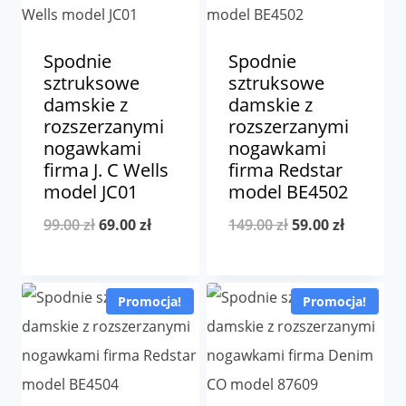
Spodnie
Spodnie
sztruksowe
sztruksowe
damskie z
damskie z
rozszerzanymi
rozszerzanymi
nogawkami
nogawkami
firma J. C Wells
firma Redstar
model JC01
model BE4502
Pierwotna
Aktualna
Pierwotna
Aktualna
99.00
zł
69.00
zł
149.00
zł
59.00
zł
cena
cena
cena
cena
wynosiła:
wynosi:
wynosiła:
wynosi:
Promocja!
Promocja!
99.00 zł.
69.00 zł.
149.00 zł.
59.00 zł.