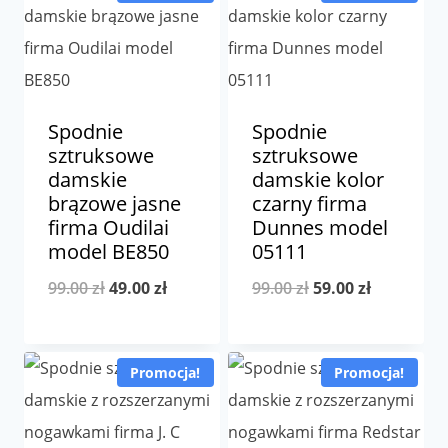
Spodnie
Spodnie
sztruksowe
sztruksowe
damskie
damskie kolor
brązowe jasne
czarny firma
firma Oudilai
Dunnes model
model BE850
05111
Pierwotna
Aktualna
Pierwotna
Aktualna
99.00
zł
49.00
zł
99.00
zł
59.00
zł
cena
cena
cena
cena
wynosiła:
wynosi:
wynosiła:
wynosi:
Promocja!
Promocja!
99.00 zł.
49.00 zł.
99.00 zł.
59.00 zł.