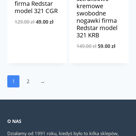
firma Redstar
kremowe
model 321 CGR
swobodne
nogawki firma
Pierwotna
Aktualna
129.00
zł
49.00
zł
Redstar model
cena
cena
321 KRB
wynosiła:
wynosi:
Pierwotna
Aktualna
149.00
zł
59.00
zł
129.00 zł.
49.00 zł.
cena
cena
wynosiła:
wynosi:
149.00 zł.
59.00 zł.
1
2
→
O NAS
Działamy od 1991 roku, kiedyś było to kilka sklepów,