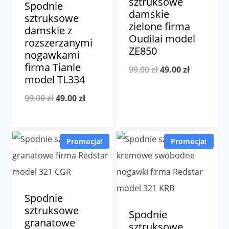
sztruksowe
Spodnie
damskie
sztruksowe
zielone firma
damskie z
Oudilai model
rozszerzanymi
ZE850
nogawkami
firma Tianle
Pierwotna
Aktualna
99.00
zł
49.00
zł
model TL334
cena
cena
Pierwotna
Aktualna
99.00
zł
49.00
zł
wynosiła:
wynosi:
cena
cena
99.00 zł.
49.00 zł.
wynosiła:
wynosi:
Promocja!
Promocja!
99.00 zł.
49.00 zł.
Spodnie
sztruksowe
Spodnie
granatowe
sztruksowe