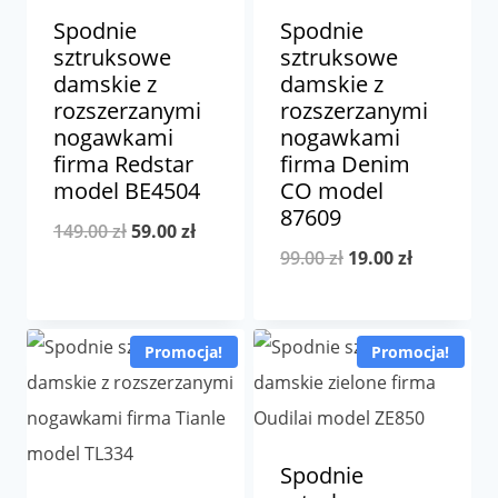
Spodnie
Spodnie
sztruksowe
sztruksowe
damskie z
damskie z
rozszerzanymi
rozszerzanymi
nogawkami
nogawkami
firma Redstar
firma Denim
model BE4504
CO model
87609
Pierwotna
Aktualna
149.00
zł
59.00
zł
Pierwotna
Aktualna
99.00
zł
19.00
zł
cena
cena
cena
cena
wynosiła:
wynosi:
wynosiła:
wynosi:
149.00 zł.
59.00 zł.
Promocja!
Promocja!
99.00 zł.
19.00 zł.
Spodnie