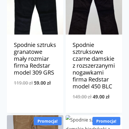
Spodnie sztruks
Spodnie
granatowe
sztruksowe
mały rozmiar
czarne damskie
firma Redstar
z rozszerzanymi
model 309 GRS
nogawkami
firma Redstar
Pierwotna
Aktualna
119.00
zł
59.00
zł
model 450 BLC
cena
cena
Pierwotna
Aktualna
149.00
zł
49.00
zł
wynosiła:
wynosi:
cena
cena
119.00 zł.
59.00 zł.
wynosiła:
wynosi:
Promocja!
Promocja!
149.00 zł.
49.00 zł.