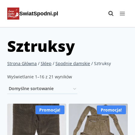
Przejdź
SwiatSpodni.pl
do
treści
Sztruksy
Strona Główna
/
Sklep
/
Spodnie damskie
/
Sztruksy
Wyświetlanie 1–16 z 21 wyników
Promocja!
Promocja!