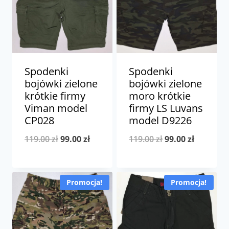
Spodenki
Spodenki
bojówki zielone
bojówki zielone
krótkie firmy
moro krótkie
Viman model
firmy LS Luvans
CP028
model D9226
Pierwotna
Aktualna
Pierwotna
Aktualna
119.00
zł
99.00
zł
119.00
zł
99.00
zł
cena
cena
cena
cena
wynosiła:
wynosi:
wynosiła:
wynosi:
Promocja!
Promocja!
119.00 zł.
99.00 zł.
119.00 zł.
99.00 zł.