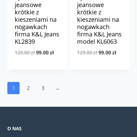
jeansowe
jeansowe
krótkie z
krótkie z
kieszeniami na
kieszeniami na
nogawkach
nogawkach
firma K&L Jeans
firma K&L Jeans
KL2839
model KL6063
Pierwotna
Aktualna
Pierwotna
Aktualna
129.00
zł
99.00
zł
129.00
zł
99.00
zł
cena
cena
cena
cena
wynosiła:
wynosi:
wynosiła:
wynosi:
129.00 zł.
99.00 zł.
129.00 zł.
99.00 zł.
1
2
3
→
O NAS