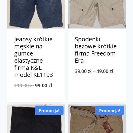
Jeansy krótkie
Spodenki
męskie na
beżowe krótkie
gumce
firma Freedom
elastyczne
Era
firma K&L
Zakres
39.00
zł
–
49.00
zł
model KL1193
cen:
Pierwotna
Aktualna
119.00
zł
99.00
zł
od
cena
cena
39.00 zł
wynosiła:
wynosi:
do
Promocja!
Promocja!
119.00 zł.
99.00 zł.
49.00 zł