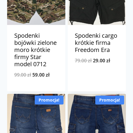
Spodenki
Spodenki cargo
bojówki zielone
krótkie firma
moro krótkie
Freedom Era
firmy Star
Pierwotna
Aktualna
79.00
zł
29.00
zł
model 0712
cena
cena
Pierwotna
Aktualna
99.00
zł
59.00
zł
wynosiła:
wynosi:
cena
cena
79.00 zł.
29.00 zł.
wynosiła:
wynosi:
Promocja!
Promocja!
99.00 zł.
59.00 zł.