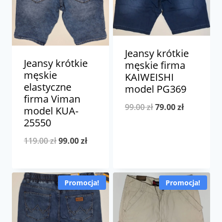
Jeansy krótkie
Jeansy krótkie
męskie firma
męskie
KAIWEISHI
elastyczne
model PG369
firma Viman
Pierwotna
Aktualna
99.00
zł
79.00
zł
model KUA-
25550
cena
cena
wynosiła:
wynosi:
Pierwotna
Aktualna
119.00
zł
99.00
zł
99.00 zł.
79.00 zł.
cena
cena
wynosiła:
wynosi:
Promocja!
Promocja!
119.00 zł.
99.00 zł.