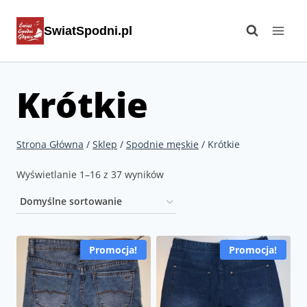
Przejdź
SwiatSpodni.pl
do
treści
Krótkie
Strona Główna
/
Sklep
/
Spodnie męskie
/
Krótkie
Wyświetlanie 1–16 z 37 wyników
Promocja!
Promocja!