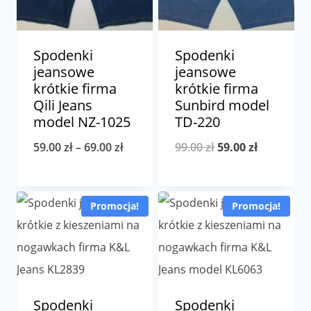
Spodenki
Spodenki
jeansowe
jeansowe
krótkie firma
krótkie firma
Qili Jeans
Sunbird model
model NZ-1025
TD-220
Zakres
Pierwotna
Aktualna
59.00
zł
–
69.00
zł
99.00
zł
59.00
zł
cen:
cena
cena
od
wynosiła:
wynosi:
Promocja!
Promocja!
59.00 zł
99.00 zł.
59.00 zł.
do
69.00 zł
Spodenki
Spodenki