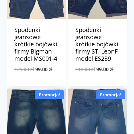
Spodenki
Spodenki
jeansowe
jeansowe
krótkie bojówki
krótkie bojówki
firmy Bigman
firmy ST. LeonF
model MS001-4
model ES239
Pierwotna
Aktualna
Pierwotna
Aktualna
129.00
zł
99.00
zł
119.00
zł
99.00
zł
cena
cena
cena
cena
wynosiła:
wynosi:
wynosiła:
wynosi:
Promocja!
Promocja!
129.00 zł.
99.00 zł.
119.00 zł.
99.00 zł.