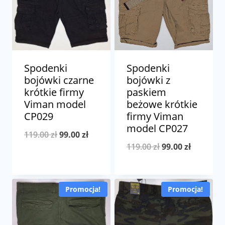
Spodenki
Spodenki
bojówki czarne
bojówki z
krótkie firmy
paskiem
Viman model
beżowe krótkie
CP029
firmy Viman
model CP027
Pierwotna
Aktualna
119.00
zł
99.00
zł
Pierwotna
Aktualna
119.00
zł
99.00
zł
cena
cena
cena
cena
wynosiła:
wynosi:
wynosiła:
wynosi:
119.00 zł.
99.00 zł.
Promocja!
Promocja!
119.00 zł.
99.00 zł.