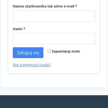
W
Nazwa użytkownika lub adres e-mail
*
y
m
W
Hasło
*
a
y
g
m
a
Zapamiętaj mnie
Zaloguj się
a
n
g
e
Nie pamiętasz hasła?
a
n
e