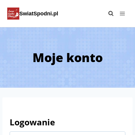
Przejdź
SwiatSpodni.pl
do
treści
Moje konto
Logowanie