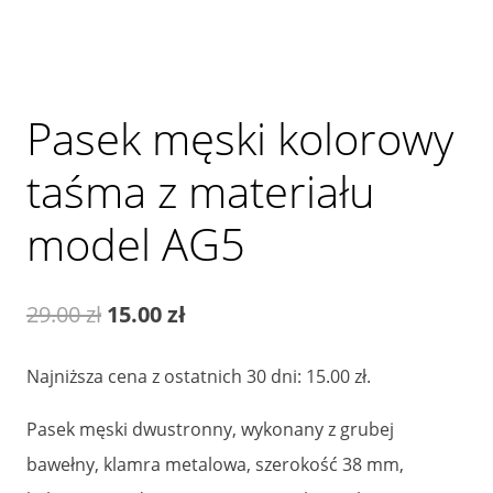
Pasek męski kolorowy
taśma z materiału
model AG5
Pierwotna
Aktualna
29.00
zł
15.00
zł
cena
cena
Najniższa cena z ostatnich 30 dni:
15.00
zł
.
wynosiła:
wynosi:
Pasek męski dwustronny, wykonany z grubej
29.00 zł.
15.00 zł.
bawełny, klamra metalowa, szerokość 38 mm,