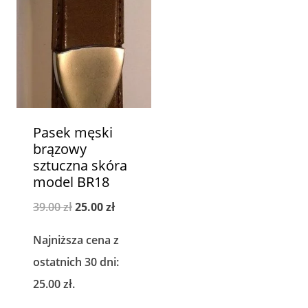
Pasek męski
brązowy
sztuczna skóra
model BR18
Pierwotna
Aktualna
39.00
zł
25.00
zł
cena
cena
Najniższa cena z
wynosiła:
wynosi:
ostatnich 30 dni:
39.00 zł.
25.00 zł.
25.00
zł
.