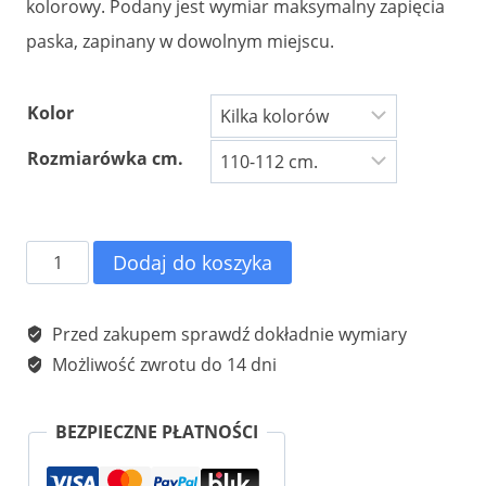
kolorowy. Podany jest wymiar maksymalny zapięcia
paska, zapinany w dowolnym miejscu.
Kolor
Rozmiarówka cm.
ilość
Dodaj do koszyka
Pasek
męski
Przed zakupem sprawdź dokładnie wymiary
kolorowy
Możliwość zwrotu do 14 dni
taśma
z
BEZPIECZNE PŁATNOŚCI
materiału