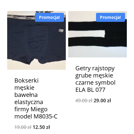
cena
cena
wynosiła:
wynosi:
Promocja!
Promocja!
29.00 zł.
15.00 zł.
Getry rajstopy
grube męskie
Bokserki
czarne symbol
męskie
ELA BL 077
bawełna
Pierwotna
Aktualna
49.00
zł
29.00
zł
elastyczna
firmy Miego
cena
cena
model M8035-C
wynosiła:
wynosi:
Pierwotna
Aktualna
19.00
zł
12.50
zł
49.00 zł.
29.00 zł.