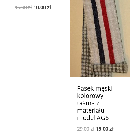
Pierwotna
Aktualna
15.00
zł
10.00
zł
cena
cena
wynosiła:
wynosi:
15.00 zł.
10.00 zł.
Pasek męski
kolorowy
taśma z
materiału
model AG6
Pierwotna
Aktualna
29.00
zł
15.00
zł