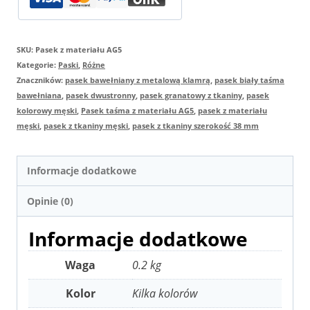
model
AG5
SKU:
Pasek z materiału AG5
Kategorie:
Paski
,
Różne
Znaczników:
pasek bawełniany z metalową klamrą
,
pasek biały taśma
bawełniana
,
pasek dwustronny
,
pasek granatowy z tkaniny
,
pasek
kolorowy męski
,
Pasek taśma z materiału AG5
,
pasek z materiału
męski
,
pasek z tkaniny męski
,
pasek z tkaniny szerokość 38 mm
Informacje dodatkowe
Opinie (0)
Informacje dodatkowe
Waga
0.2 kg
Kolor
Kilka kolorów