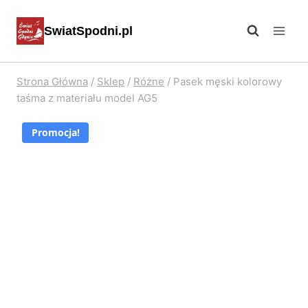
Przejdź
SwiatSpodni.pl
do
treści
Strona Główna
/
Sklep
/
Różne
/
Pasek męski kolorowy
taśma z materiału model AG5
Promocja!