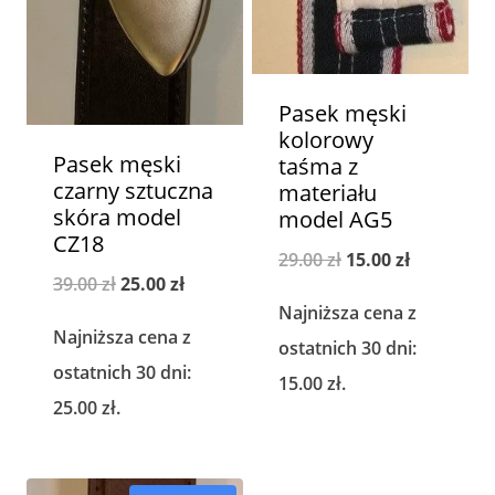
Pasek męski
kolorowy
Pasek męski
taśma z
czarny sztuczna
materiału
skóra model
model AG5
CZ18
Pierwotna
Aktualna
29.00
zł
15.00
zł
Pierwotna
Aktualna
39.00
zł
25.00
zł
cena
cena
Najniższa cena z
cena
cena
wynosiła:
wynosi:
Najniższa cena z
ostatnich 30 dni:
wynosiła:
wynosi:
29.00 zł.
15.00 zł.
ostatnich 30 dni:
15.00
zł
.
39.00 zł.
25.00 zł.
25.00
zł
.