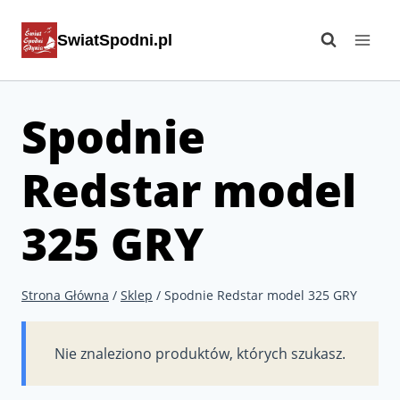
Przejdź
SwiatSpodni.pl
do
treści
Spodnie
Redstar model
325 GRY
Strona Główna
/
Sklep
/
Spodnie Redstar model 325 GRY
Nie znaleziono produktów, których szukasz.