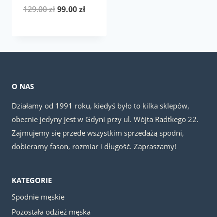
Pierwotna
Aktualna
129.00
zł
99.00
zł
cena
cena
wynosiła:
wynosi:
129.00 zł.
99.00 zł.
O NAS
Działamy od 1991 roku, kiedyś było to kilka sklepów,
obecnie jedyny jest w Gdyni przy ul. Wójta Radtkego 22.
Zajmujemy się przede wszystkim sprzedażą spodni,
dobieramy fason, rozmiar i długość. Zapraszamy!
KATEGORIE
Spodnie męskie
Pozostała odzież męska