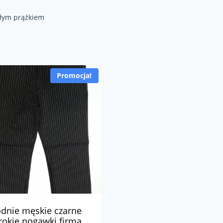
ałym prążkiem
Promocja!
dnie męskie czarne
rokie nogawki firma