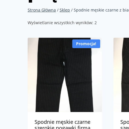
Strona Główna
/
Sklep
/
Spodnie męskie czarne z bi
Wyświetlanie wszystkich wyników: 2
Promocja!
Spodnie męskie czarne
Spo
szerokie nogawki firma
sze