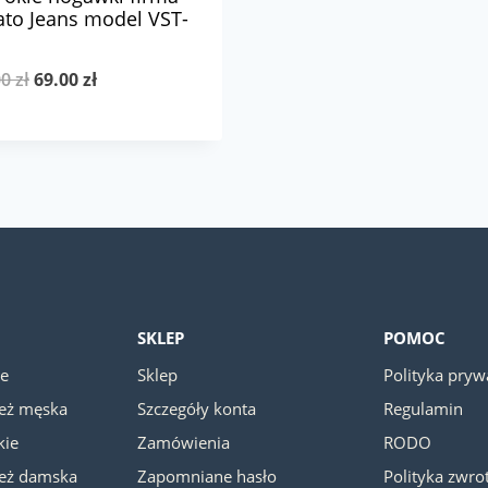
to Jeans model VST-
Pierwotna
Aktualna
00
zł
69.00
zł
cena
cena
wynosiła:
wynosi:
99.00 zł.
69.00 zł.
SKLEP
POMOC
ie
Sklep
Polityka pryw
ież męska
Szczegóły konta
Regulamin
kie
Zamówienia
RODO
ież damska
Zapomniane hasło
Polityka zwr