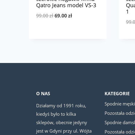
Qatro Jeans model VS-3
Qua
1
Pierwotna
Aktualna
99.00
zł
69.00
zł
99.
cena
cena
wynosiła:
wynosi:
99.00 zł.
69.00 zł.
O NAS
KATEGORIE
Spodnie męsk
Działamy od 1991 roku,
Pozostała odz
kiedyś było to kilka
sklepów, obecnie jedyny
Spodnie dams
jest w Gdyni przy ul. Wójta
Pozostała odz