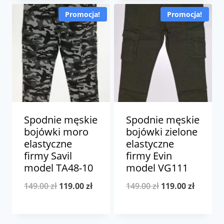
wynosiła:
wynosi:
od
Promocja!
Promocja!
149.00 zł.
109.00 zł.
109.00
do
119.00
Spodnie męskie
Spodnie męskie
bojówki moro
bojówki zielone
elastyczne
elastyczne
firmy Savil
firmy Evin
model TA48-10
model VG111
Pierwotna
Aktualna
Pierwotna
Aktualn
149.00
zł
119.00
zł
149.00
zł
119.00
zł
cena
cena
cena
cena
wynosiła:
wynosi:
wynosiła:
wynosi: