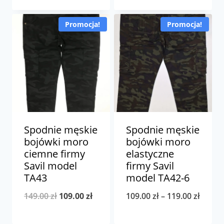
wynosiła:
wynosi:
wynosiła:
wynosi:
149.00 zł.
119.00 zł.
Promocja!
Promocja!
149.00 zł.
119.00 z
Spodnie męskie
Spodnie męskie
bojówki moro
bojówki moro
ciemne firmy
elastyczne
Savil model
firmy Savil
TA43
model TA42-6
Pierwotna
Aktualna
Zakre
149.00
zł
109.00
zł
109.00
zł
–
119.00
zł
cena
cena
cen: