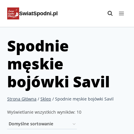
Przejdź
SwiatSpodni.pl
do
treści
Spodnie
męskie
bojówki Savil
Strona Główna
/
Sklep
/
Spodnie męskie bojówki Savil
Wyświetlanie wszystkich wyników: 10