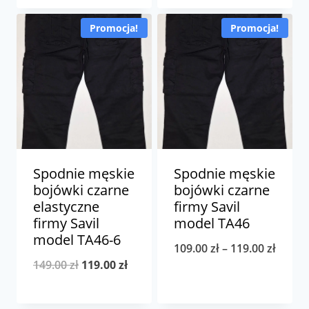
wynosiła:
wynosi:
149.00 zł.
99.00 zł.
Promocja!
Promocja!
149.00 zł.
119.00 zł.
Spodnie męskie
Spodnie męskie
bojówki czarne
bojówki czarne
elastyczne
firmy Savil
firmy Savil
model TA46
model TA46-6
Zakre
109.00
zł
–
119.00
zł
Pierwotna
Aktualna
149.00
zł
119.00
zł
cen:
cena
cena
od
wynosiła:
wynosi: