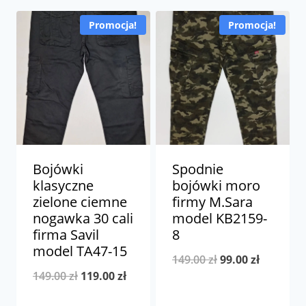
Promocja!
Promocja!
Bojówki
Spodnie
klasyczne
bojówki moro
zielone ciemne
firmy M.Sara
nogawka 30 cali
model KB2159-
firma Savil
8
model TA47-15
Pierwotna
Aktualna
149.00
zł
99.00
zł
Pierwotna
Aktualna
149.00
zł
119.00
zł
cena
cena
cena
cena
wynosiła:
wynosi: