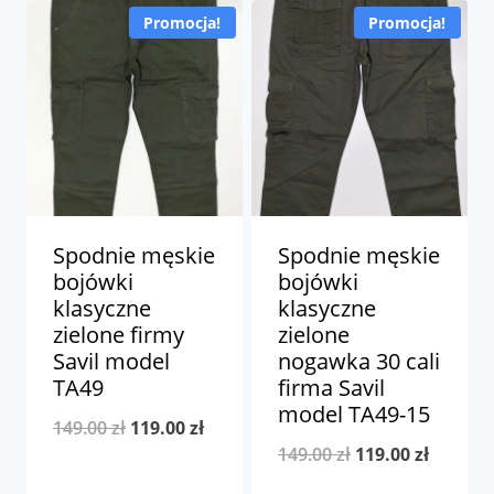
109.00
Promocja!
Promocja!
149.00 zł.
119.00 zł.
do
119.00
Spodnie męskie
Spodnie męskie
bojówki
bojówki
klasyczne
klasyczne
zielone firmy
zielone
Savil model
nogawka 30 cali
TA49
firma Savil
model TA49-15
Pierwotna
Aktualna
149.00
zł
119.00
zł
Pierwotna
Aktualn
149.00
zł
119.00
zł
cena
cena
cena
cena