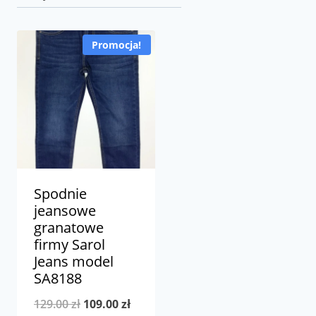
Promocja!
Spodnie
jeansowe
granatowe
firmy Sarol
Jeans model
SA8188
Pierwotna
Aktualna
129.00
zł
109.00
zł