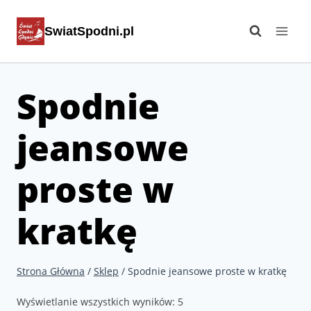
Przejdź
SwiatSpodni.pl
do
treści
Spodnie
jeansowe
proste w
kratkę
Strona Główna
/
Sklep
/
Spodnie jeansowe proste w kratkę
Wyświetlanie wszystkich wyników: 5