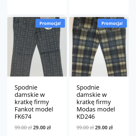
cena
cena
cena
cena
wynosiła:
wynosi:
wynosiła:
wynosi:
Promocja!
Promocja!
99.00 zł.
29.00 zł.
99.00 zł.
29.00 zł.
Spodnie
Spodnie
damskie w
damskie w
kratkę firmy
kratkę firmy
Fankot model
Modas model
FK674
KD246
Pierwotna
Aktualna
Pierwotna
Aktualna
99.00
zł
29.00
zł
99.00
zł
29.00
zł