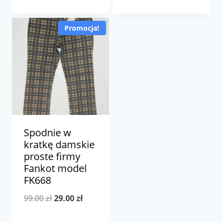
cena
cena
cena
cena
wynosiła:
wynosi:
wynosiła:
wynosi:
Promocja!
99.00 zł.
29.00 zł.
99.00 zł.
29.00 zł.
Spodnie w
kratkę damskie
proste firmy
Fankot model
FK668
Pierwotna
Aktualna
99.00
zł
29.00
zł
cena
cena