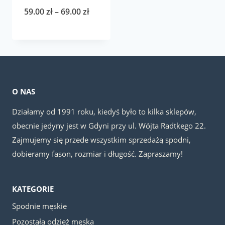
Zakres
59.00
zł
–
69.00
zł
cen:
od
59.00 zł
do
69.00 zł
O NAS
Działamy od 1991 roku, kiedyś było to kilka sklepów,
obecnie jedyny jest w Gdyni przy ul. Wójta Radtkego 22.
Zajmujemy się przede wszystkim sprzedażą spodni,
dobieramy fason, rozmiar i długość. Zapraszamy!
KATEGORIE
Spodnie męskie
Pozostała odzież męska