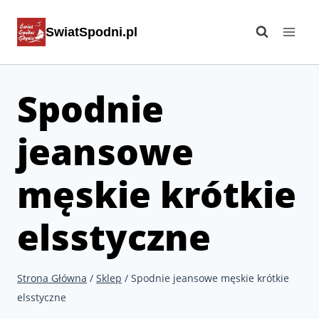
Przejdź
SwiatSpodni.pl
do
treści
Spodnie
jeansowe
męskie krótkie
elsstyczne
Strona Główna
/
Sklep
/
Spodnie jeansowe męskie krótkie
elsstyczne