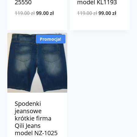
25550
model KL1193
Pierwotna
Aktualna
Pierwotna
Aktualna
119.00
zł
99.00
zł
119.00
zł
99.00
zł
cena
cena
cena
cena
wynosiła:
wynosi:
wynosiła:
wynosi:
Promocja!
119.00 zł.
99.00 zł.
119.00 zł.
99.00 zł.
Spodenki
jeansowe
krótkie firma
Qili Jeans
model NZ-1025