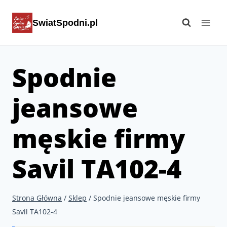
Przejdź
SwiatSpodni.pl
do
treści
Spodnie
jeansowe
męskie firmy
Savil TA102-4
Strona Główna
/
Sklep
/
Spodnie jeansowe męskie firmy
Savil TA102-4