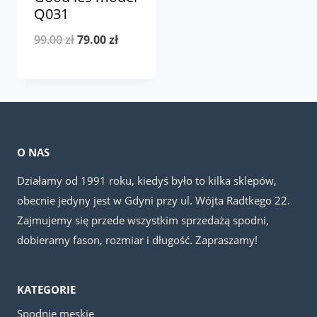
Q031
Pierwotna
Aktualna
99.00
zł
79.00
zł
cena
cena
wynosiła:
wynosi:
99.00 zł.
79.00 zł.
O NAS
Działamy od 1991 roku, kiedyś było to kilka sklepów,
obecnie jedyny jest w Gdyni przy ul. Wójta Radtkego 22.
Zajmujemy się przede wszystkim sprzedażą spodni,
dobieramy fason, rozmiar i długość. Zapraszamy!
KATEGORIE
Spodnie męskie