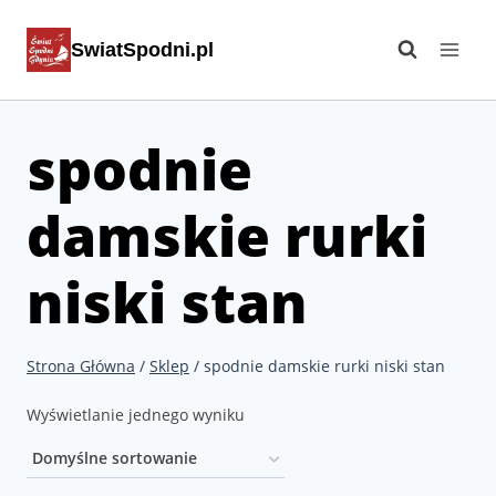
Przejdź
SwiatSpodni.pl
do
treści
spodnie
damskie rurki
niski stan
Strona Główna
/
Sklep
/
spodnie damskie rurki niski stan
Wyświetlanie jednego wyniku