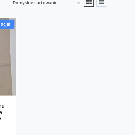
ocja!
ne
a
-