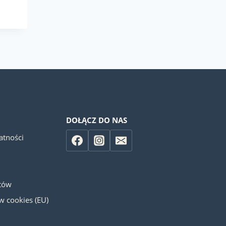
a
DOŁĄCZ DO NAS
atności
otów
ów cookies (EU)