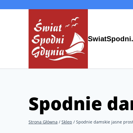
Przejdź
do
treści
SwiatSpodni.
Spodnie da
Strona Główna
/
Sklep
/
Spodnie damskie jasne pros