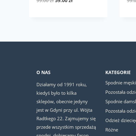
Pierwotna
Aktualna
99.00
zł
59.00
zł
99.
cena
cena
wynosiła:
wynosi:
99.00 zł.
59.00 zł.
O NAS
KATEGORIE
Spodnie męsk
Działamy od 1991 roku,
Pozostała odz
kiedyś było to kilka
sklepów, obecnie jedyny
Spodnie dams
jest w Gdyni przy ul. Wójta
Pozostała odz
Radtkego 22. Zajmujemy się
Odzież dziecię
przede wszystkim sprzedażą
Różne
spodni, dobieramy fason,