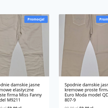
Promocja!
Prom
dnie damskie jasne
Spodnie damskie jas
mowe elastyczne
kremowe proste firm
ste firma Miss Fanny
Euro Moda model QD
del M9211
807-9