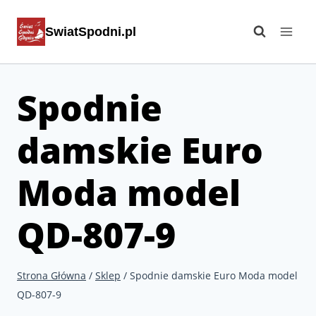
Przejdź
SwiatSpodni.pl
do
treści
Spodnie
damskie Euro
Moda model
QD-807-9
Strona Główna
/
Sklep
/
Spodnie damskie Euro Moda model
QD-807-9