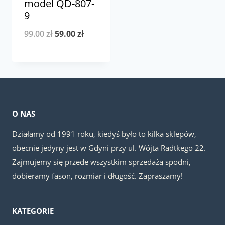
model QD-807-
9
Pierwotna
Aktualna
99.00
zł
59.00
zł
cena
cena
wynosiła:
wynosi:
99.00 zł.
59.00 zł.
O NAS
Działamy od 1991 roku, kiedyś było to kilka sklepów,
obecnie jedyny jest w Gdyni przy ul. Wójta Radtkego 22.
Zajmujemy się przede wszystkim sprzedażą spodni,
dobieramy fason, rozmiar i długość. Zapraszamy!
KATEGORIE