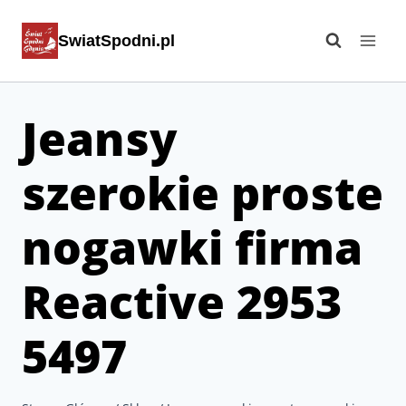
Przejdź
SwiatSpodni.pl
do
treści
Jeansy
szerokie proste
nogawki firma
Reactive 2953
5497