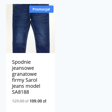
Promocja!
Spodnie
jeansowe
granatowe
firmy Sarol
Jeans model
SA8188
Pierwotna
Aktualna
129.00
zł
109.00
zł
cena
cena