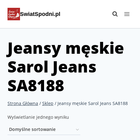
Przejdź
SwiatSpodni.pl
do
treści
Jeansy męskie
Sarol Jeans
SA8188
Strona Główna
/
Sklep
/
Jeansy męskie Sarol Jeans SA8188
Wyświetlanie jednego wyniku