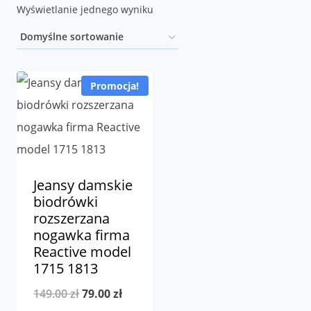
Wyświetlanie jednego wyniku
Promocja!
Jeansy damskie
biodrówki
rozszerzana
nogawka firma
Reactive model
1715 1813
Pierwotna
Aktualna
149.00
zł
79.00
zł