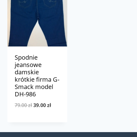
Spodnie
jeansowe
damskie
krótkie firma G-
Smack model
DH-986
Pierwotna
Aktualna
79.00
zł
39.00
zł
cena
cena
wynosiła:
wynosi:
79.00 zł.
39.00 zł.