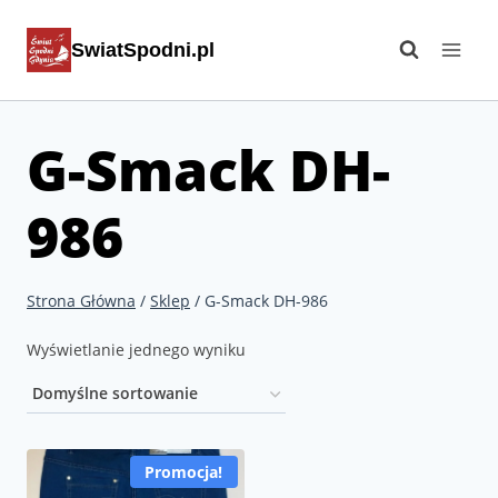
Przejdź
SwiatSpodni.pl
do
treści
G-Smack DH-
986
Strona Główna
/
Sklep
/
G-Smack DH-986
Wyświetlanie jednego wyniku
Promocja!