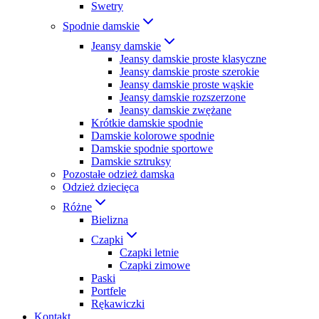
Swetry
Spodnie damskie
Jeansy damskie
Jeansy damskie proste klasyczne
Jeansy damskie proste szerokie
Jeansy damskie proste wąskie
Jeansy damskie rozszerzone
Jeansy damskie zwężane
Krótkie damskie spodnie
Damskie kolorowe spodnie
Damskie spodnie sportowe
Damskie sztruksy
Pozostałe odzież damska
Odzież dziecięca
Różne
Bielizna
Czapki
Czapki letnie
Czapki zimowe
Paski
Portfele
Rękawiczki
Kontakt