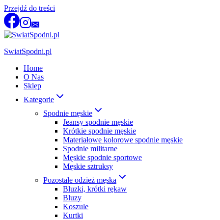
Przejdź do treści
SwiatSpodni.pl
Home
O Nas
Sklep
Kategorie
Spodnie męskie
Jeansy spodnie męskie
Krótkie spodnie męskie
Materiałowe kolorowe spodnie męskie
Spodnie militarne
Męskie spodnie sportowe
Męskie sztruksy
Pozostałe odzież męska
Bluzki, krótki rękaw
Bluzy
Koszule
Kurtki