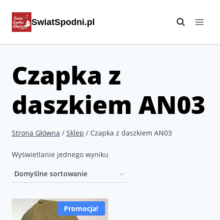
Przejdź
SwiatSpodni.pl
do
treści
Czapka z
daszkiem AN03
Strona Główna
/
Sklep
/
Czapka z daszkiem AN03
Wyświetlanie jednego wyniku
Promocja!