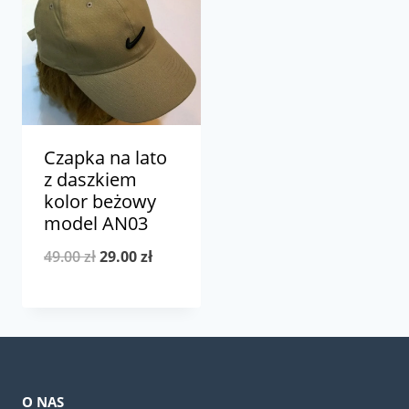
Czapka na lato
z daszkiem
kolor beżowy
model AN03
Pierwotna
Aktualna
49.00
zł
29.00
zł
cena
cena
wynosiła:
wynosi:
49.00 zł.
29.00 zł.
O NAS