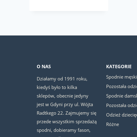
cena
cena
wynosiła:
wynosi:
199.00 zł.
149.00 zł.
O NAS
KATEGORIE
Spodnie męsk
Działamy od 1991 roku,
Pozostała odz
kiedyś było to kilka
sklepów, obecnie jedyny
Spodnie dams
jest w Gdyni przy ul. Wójta
Pozostała odz
Radtkego 22. Zajmujemy się
Odzież dziecię
przede wszystkim sprzedażą
Różne
spodni, dobieramy fason,