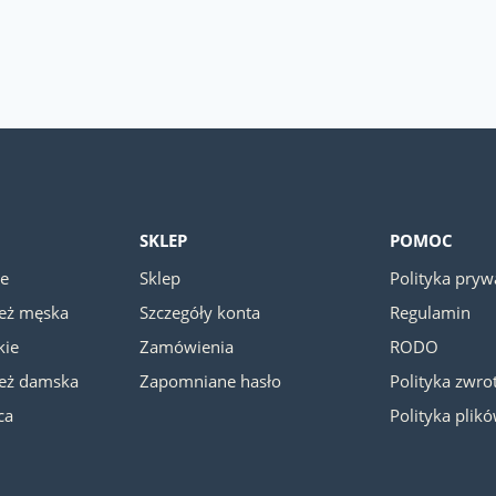
SKLEP
POMOC
ie
Sklep
Polityka pryw
ież męska
Szczegóły konta
Regulamin
kie
Zamówienia
RODO
ież damska
Zapomniane hasło
Polityka zwr
ca
Polityka plik