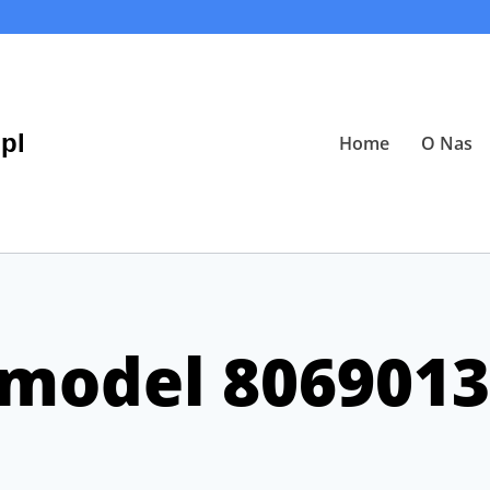
pl
Home
O Nas
 model 8069013