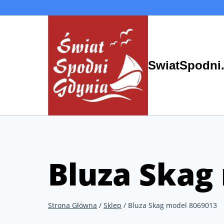
Przejdź
do
treści
SwiatSpodni.
Bluza Skag
Strona Główna
/
Sklep
/
Bluza Skag model 8069013