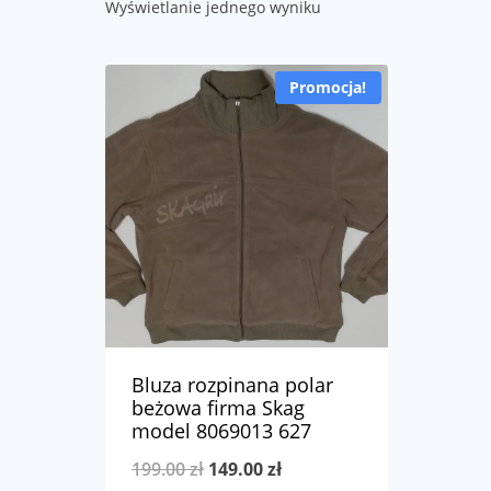
Wyświetlanie jednego wyniku
Promocja!
Bluza rozpinana polar
beżowa firma Skag
model 8069013 627
Pierwotna
Aktualna
199.00
zł
149.00
zł