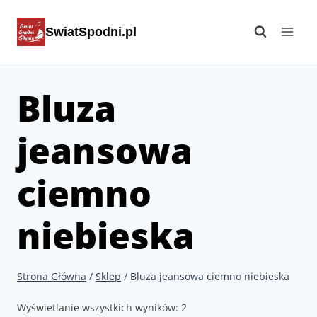
Przejdź
SwiatSpodni.pl
do
treści
Bluza
jeansowa
ciemno
niebieska
Strona Główna
/
Sklep
/
Bluza jeansowa ciemno niebieska
Wyświetlanie wszystkich wyników: 2