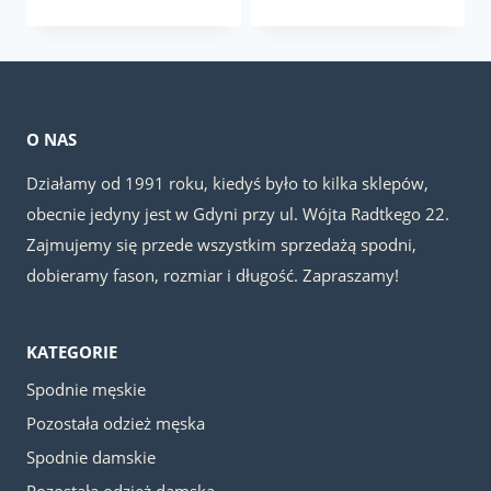
wynosiła:
wynosi:
wynosiła:
wynosi:
179.00 zł.
149.00 zł.
179.00 zł.
149.00 z
O NAS
Działamy od 1991 roku, kiedyś było to kilka sklepów,
obecnie jedyny jest w Gdyni przy ul. Wójta Radtkego 22.
Zajmujemy się przede wszystkim sprzedażą spodni,
dobieramy fason, rozmiar i długość. Zapraszamy!
KATEGORIE
Spodnie męskie
Pozostała odzież męska
Spodnie damskie
Pozostała odzież damska