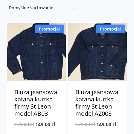
Promocja!
Promocja!
Bluza jeansowa
Bluza jeansowa
katana kurtka
katana kurtka
firmy St Leon
firmy St Leon
model AB03
model AZ003
Pierwotna
Aktualna
Pierwotna
Aktualn
179.00
zł
149.00
zł
179.00
zł
149.00
zł
cena
cena
cena
cena