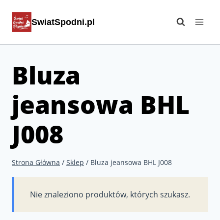
Przejdź
SwiatSpodni.pl
do
treści
Bluza
jeansowa BHL
J008
Strona Główna
/
Sklep
/
Bluza jeansowa BHL J008
Nie znaleziono produktów, których szukasz.