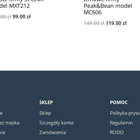
del MXT212
Peak&Bean model
MC606
Pierwotna
Aktualna
.00
zł
99.00
zł
Pierwotna
Aktua
149.00
zł
119.00
zł
cena
cena
cena
cena
wynosiła:
wynosi:
wynosiła:
wynos
129.00 zł.
99.00 zł.
149.00 zł.
119.00
SKLEP
POMOC
ie
Sklep
Polityka pryw
ież męska
Szczegóły konta
Regulamin
kie
Zamówienia
RODO