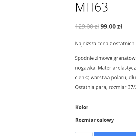
MH63
Pierwotna
Aktu
129.00
zł
99.00
zł
cena
cena
Najniższa cena z ostatnich
wynosiła:
wyno
Spodnie zimowe granatowe j
129.00 zł.
99.00
nogawka. Materiał elastycz
cienką warstwą polaru, dł
Ostatnia para, rozmiar 37/
Kolor
Rozmiar calowy