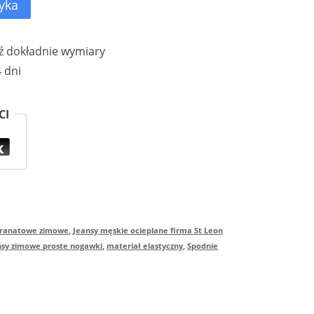
yka
 dokładnie wymiary
 dni
CI
granatowe zimowe
,
Jeansy męskie ocieplane firma St Leon
nsy zimowe proste nogawki
,
materiał elastyczny
,
Spodnie