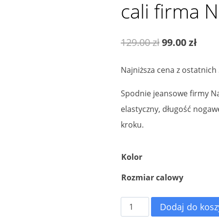
cali firma
Pierwotna
Aktu
129.00
zł
99.00
zł
cena
cena
Najniższa cena z ostatnich
wynosiła:
wyno
Spodnie jeansowe firmy Na
129.00 zł.
99.00
elastyczny, długość nogawek
kroku.
Kolor
Rozmiar calowy
ilość
Dodaj do kosz