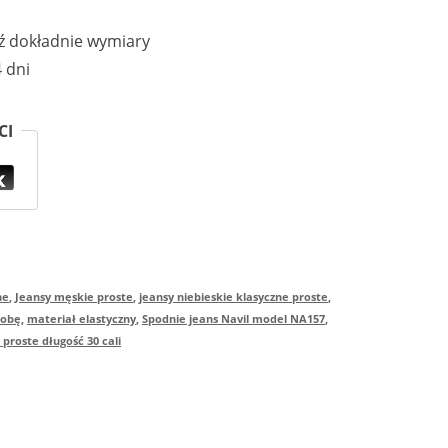
 dokładnie wymiary
 dni
CI
ne
,
Jeansy męskie proste
,
jeansy niebieskie klasyczne proste
,
sobę
,
materiał elastyczny
,
Spodnie jeans Navil model NA157
,
proste długość 30 cali