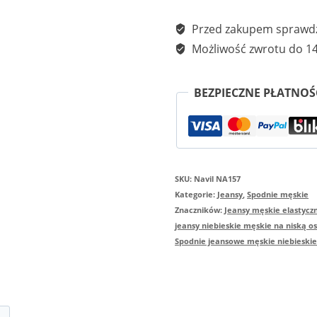
Spodnie
jeansowe
Przed zakupem sprawdź
męskie
Możliwość zwrotu do 14
niebieskie
proste
BEZPIECZNE PŁATNOŚ
długość
30
cali
SKU:
Navil NA157
firma
Kategorie:
Jeansy
,
Spodnie męskie
Navil
Znaczników:
Jeansy męskie elastycz
model
jeansy niebieskie męskie na niską o
Spodnie jeansowe męskie niebieskie 
NA157