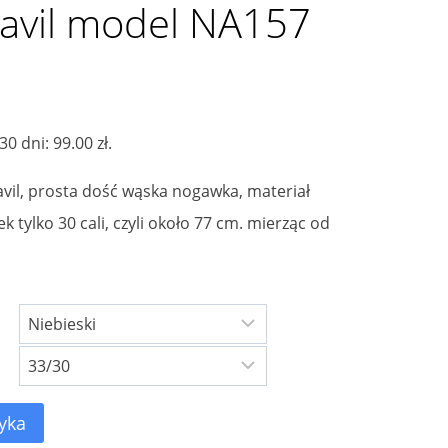
 Navil model NA157
alna
 30 dni:
99.00
zł
.
si:
vil, prosta dość wąska nogawka, materiał
 zł.
 tylko 30 cali, czyli około 77 cm. mierząc od
yka