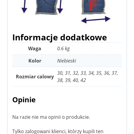
Informacje dodatkowe
Waga
0.6 kg
Kolor
Niebieski
30, 31, 32, 33, 34, 35, 36, 37,
Rozmiar calowy
38, 39, 40, 42
Opinie
Na razie nie ma opinii o produkcie.
Tylko zalogowani klienci, którzy kupili ten