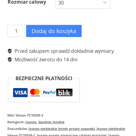
Rozmiar calowy
ilość
Dodaj do koszyka
Spodnie
jeansowe
Przed zakupem sprawdź dokładnie wymiary
letnie
Możliwość zwrotu do 14 dni
firmy
Viman
BEZPIECZNE PŁATNOŚCI
model
TC19339-
2
SKU:
Viman TC19339-2
Kategorie:
Jeansy
,
Spodnie męskie
Znaczników:
Jeansy niebieskie letnie proste nogawki
,
Jeansy niebieskie
Viman TC19339-2
,
Jeansy proste elastyczne cieńszy materiał
,
Jeansy