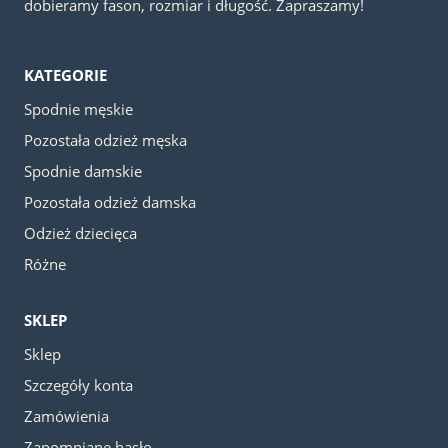
dobieramy fason, rozmiar i długość. Zapraszamy!
KATEGORIE
Spodnie męskie
Pozostała odzież męska
Spodnie damskie
Pozostała odzież damska
Odzież dziecięca
Różne
SKLEP
Sklep
Szczegóły konta
Zamówienia
Zapomniane hasło