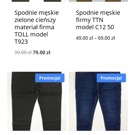
Spodnie męskie
Spodnie męskie
zielone cieńszy
firmy TTN
materiał firma
model C12 50
TOLL model
Zakres
49.00
zł
–
69.00
zł
T923
cen:
Pierwotna
Aktualna
99.00
zł
79.00
zł
od
cena
cena
49.00 zł
wynosiła:
wynosi:
do
Promocja!
Promocja!
99.00 zł.
79.00 zł.
69.00 zł