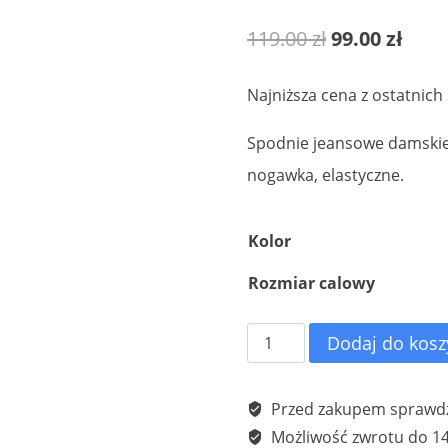
Pierwotna
Aktu
119.00
zł
99.00
zł
cena
cena
Najniższa cena z ostatnich
wynosiła:
wyno
Spodnie jeansowe damskie 
119.00 zł.
99.00
nogawka, elastyczne.
Kolor
Rozmiar calowy
ilość
Dodaj do kosz
Spodnie
jeansowe
Przed zakupem sprawdź
damskie
Możliwość zwrotu do 14