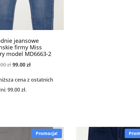
dnie jeansowe
skie firmy Miss
ry model MD6663-2
Pierwotna
Aktualna
.00
zł
99.00
zł
cena
cena
niższa cena z ostatnich
wynosiła:
wynosi:
dni:
99.00
zł
.
119.00 zł.
99.00 zł.
Promocja!
Prom