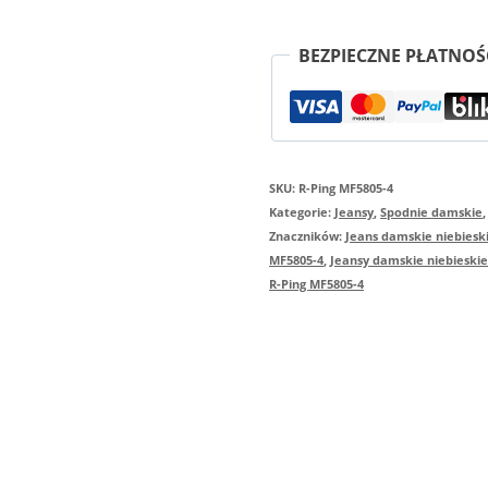
firmy
R-
BEZPIECZNE PŁATNOŚ
Ping
model
MF5805-
SKU:
R-Ping MF5805-4
4
Kategorie:
Jeansy
,
Spodnie damskie
Znaczników:
Jeans damskie niebiesk
MF5805-4
,
Jeansy damskie niebiesk
R-Ping MF5805-4