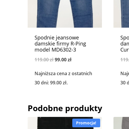
Spodnie jeansowe
Spo
damskie firmy R-Ping
dam
model MD6302-3
Cur
Pierwotna
Aktualna
119.00
zł
99.00
zł
119
cena
cena
Najniższa cena z ostatnich
Naj
wynosiła:
wynosi:
30 dni:
99.00
zł
.
30 
119.00 zł.
99.00 zł.
Podobne produkty
Promocja!