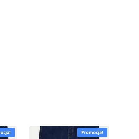
ocja!
Promocja!