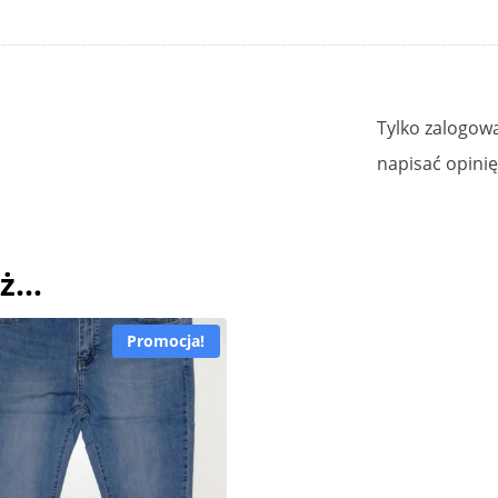
Tylko zalogowa
napisać opinię
eż…
Promocja!