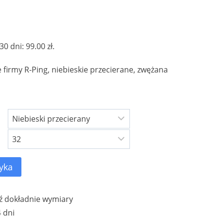
alna
 30 dni:
99.00
zł
.
si:
firmy R-Ping, niebieskie przecierane, zwężana
 zł.
yka
 dokładnie wymiary
 dni