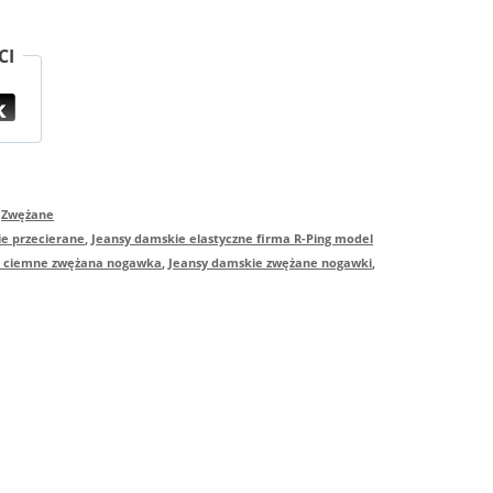
CI
,
Zwężane
ie przecierane
,
Jeansy damskie elastyczne firma R-Ping model
ie ciemne zwężana nogawka
,
Jeansy damskie zwężane nogawki
,