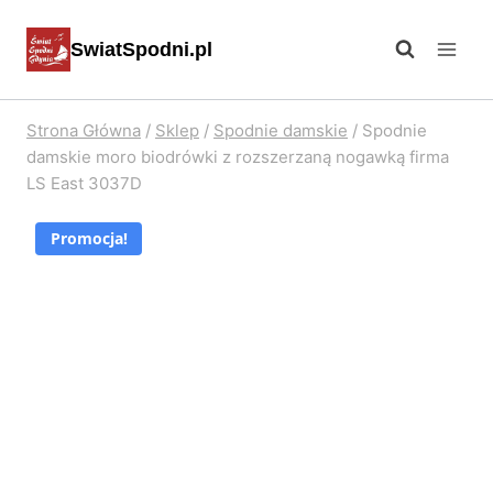
Przejdź
SwiatSpodni.pl
do
treści
Strona Główna
/
Sklep
/
Spodnie damskie
/
Spodnie
damskie moro biodrówki z rozszerzaną nogawką firma
LS East 3037D
Promocja!