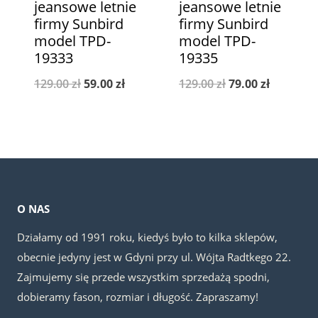
jeansowe letnie
jeansowe letnie
firmy Sunbird
firmy Sunbird
model TPD-
model TPD-
19333
19335
Pierwotna
Aktualna
Pierwotna
Aktualna
129.00
zł
59.00
zł
129.00
zł
79.00
zł
cena
cena
cena
cena
wynosiła:
wynosi:
wynosiła:
wynosi:
129.00 zł.
59.00 zł.
129.00 zł.
79.00 zł.
O NAS
Działamy od 1991 roku, kiedyś było to kilka sklepów,
obecnie jedyny jest w Gdyni przy ul. Wójta Radtkego 22.
Zajmujemy się przede wszystkim sprzedażą spodni,
dobieramy fason, rozmiar i długość. Zapraszamy!