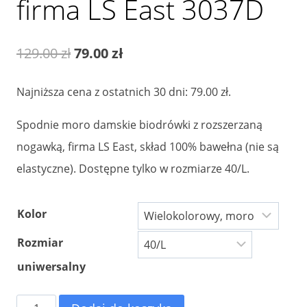
firma LS East 3037D
Pierwotna
Aktualna
129.00
zł
79.00
zł
cena
cena
Najniższa cena z ostatnich 30 dni:
79.00
zł
.
wynosiła:
wynosi:
Spodnie moro damskie biodrówki z rozszerzaną
129.00 zł.
79.00 zł.
nogawką, firma LS East, skład 100% bawełna (nie są
elastyczne). Dostępne tylko w rozmiarze 40/L.
Kolor
Rozmiar
uniwersalny
ilość