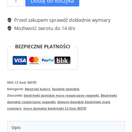
Dodaj do koszyka
Spodnie
damskie
Przed zakupem sprawdź dokładnie wymiary
moro
Możliwość zwrotu do 14 dni
biodrówki
z
BEZPIECZNE PŁATNOŚCI
rozszerzaną
nogawką
firma
SKU:
LS East 3037D
LS
Kategorie:
Materiał kolory
,
Spodnie damskie
East
Znaczniki:
biodrówki damskie moro rozszerzane nogawki
,
Biodrówki
3037D
damskie rozszerzane nogawki
,
dzwony damskie biodrówki małe
rozmiary
,
moro damskie biodrówki LS East 3037D
Opis