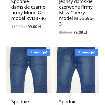
Spodnie
Jeansy damskie
damskie czarne
czerwone firmy
firmy Moon Girl
Miss Cherry
model RVD8736
model MD3696-
3
Pierwotna
Aktualna
119.00
zł
99.00
zł
Pierwotna
Aktualna
99.00
zł
79.00
zł
cena
cena
cena
cena
wynosiła:
wynosi:
wynosiła:
wynosi:
119.00 zł.
99.00 zł.
Promocja!
Promocja!
99.00 zł.
79.00 zł.
Spodnie
Spodnie