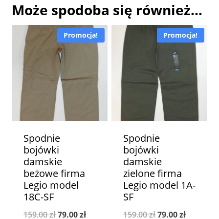
Może spodoba się również…
Promocja!
Promocja!
Spodnie
Spodnie
bojówki
bojówki
damskie
damskie
beżowe firma
zielone firma
Legio model
Legio model 1A-
18C-SF
SF
Pierwotna
Aktualna
Pierwotna
Aktualna
159.00
zł
79.00
zł
159.00
zł
79.00
zł