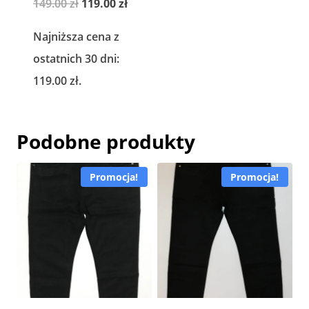
Pierwotna
Aktualna
149.00
zł
119.00
zł
cena
cena
Najniższa cena z
wynosiła:
wynosi:
ostatnich 30 dni:
149.00 zł.
119.00 zł.
119.00
zł
.
Podobne produkty
Promocja!
Promocja!