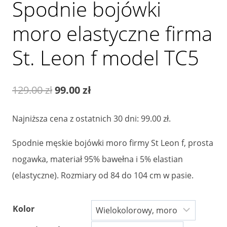
Spodnie bojówki
moro elastyczne firma
St. Leon f model TC5
Pierwotna
Aktualna
129.00
zł
99.00
zł
cena
cena
Najniższa cena z ostatnich 30 dni:
99.00
zł
.
wynosiła:
wynosi:
Spodnie męskie bojówki moro firmy St Leon f, prosta
129.00 zł.
99.00 zł.
nogawka, materiał 95% bawełna i 5% elastian
(elastyczne). Rozmiary od 84 do 104 cm w pasie.
Kolor