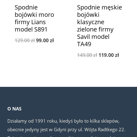
Spodnie
Spodnie męskie
bojówki moro
bojówki
firmy Lians
klasyczne
model S891
zielone firmy
Savil model
Pierwotna
Aktualna
129.00
zł
99.00
zł
TA49
cena
cena
Pierwotna
Aktualn
149.00
zł
119.00
zł
wynosiła:
wynosi:
cena
cena
129.00 zł.
99.00 zł.
wynosiła:
wynosi:
149.00 zł.
119.00 z
O NAS
Działamy od 1991 roku, kiedyś było to kilka sklepów,
obecnie jedyny jest w Gdyni przy ul. Wójta Radtkego 22.