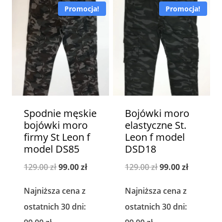
Promocja!
Promocja!
Spodnie męskie
Bojówki moro
bojówki moro
elastyczne St.
firmy St Leon f
Leon f model
model DS85
DSD18
Pierwotna
Aktualna
Pierwotna
Aktualna
129.00
zł
99.00
zł
129.00
zł
99.00
zł
cena
cena
cena
cena
Najniższa cena z
Najniższa cena z
wynosiła:
wynosi:
wynosiła:
wynosi:
ostatnich 30 dni:
ostatnich 30 dni:
129.00 zł.
99.00 zł.
129.00 zł.
99.00 zł.