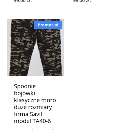
99.00
zł
.
99.00
zł
.
Promocja!
Spodnie
bojówki
klasyczne moro
duże rozmiary
firma Savil
model TA40-6