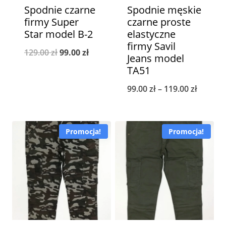
Spodnie czarne
Spodnie męskie
firmy Super
czarne proste
Star model B-2
elastyczne
firmy Savil
Pierwotna
Aktualna
129.00
zł
99.00
zł
Jeans model
cena
cena
TA51
wynosiła:
wynosi:
Zakres
99.00
zł
–
119.00
zł
129.00 zł.
99.00 zł.
cen:
od
Promocja!
Promocja!
99.00 zł
do
119.00 