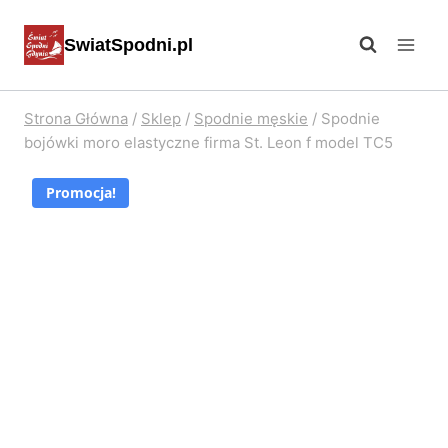
Przejdź
SwiatSpodni.pl
do
treści
Strona Główna
/
Sklep
/
Spodnie męskie
/
Spodnie
bojówki moro elastyczne firma St. Leon f model TC5
Promocja!