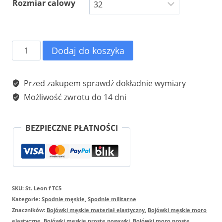
Rozmiar calowy
ilość
Dodaj do koszyka
Spodnie
bojówki
Przed zakupem sprawdź dokładnie wymiary
moro
Możliwość zwrotu do 14 dni
elastyczne
firma
BEZPIECZNE PŁATNOŚCI
St.
Leon
f
SKU:
St. Leon f TC5
model
Kategorie:
Spodnie męskie
,
Spodnie militarne
TC5
Znaczników:
Bojówki męskie materiał elastyczny
,
Bojówki męskie moro
elastyczne
,
Bojówki męskie proste nogawki
,
Bojówki moro proste