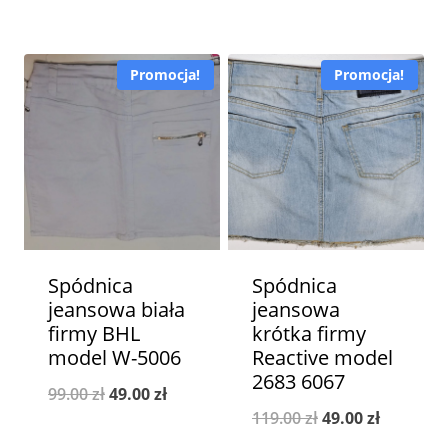
wynosiła:
wynosi:
cena
cena
49.00 zł.
29.00 zł.
wynosiła:
wynosi:
Promocja!
Promocja!
29.00 zł.
10.00 zł.
Spódnica
Spódnica
jeansowa biała
jeansowa
firmy BHL
krótka firmy
model W-5006
Reactive model
2683 6067
Pierwotna
Aktualna
99.00
zł
49.00
zł
Pierwotna
Aktualna
119.00
zł
49.00
zł
cena
cena