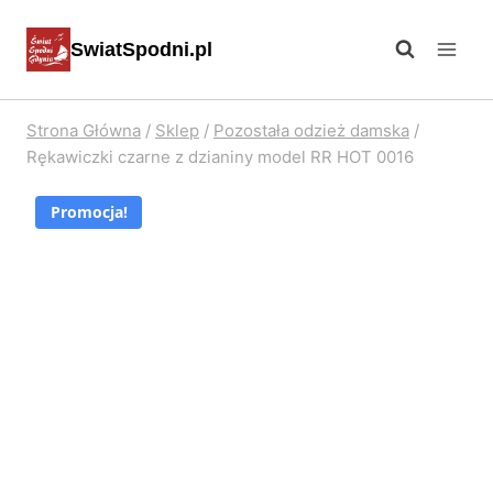
Przejdź
SwiatSpodni.pl
do
treści
Strona Główna
/
Sklep
/
Pozostała odzież damska
/
Rękawiczki czarne z dzianiny model RR HOT 0016
Promocja!