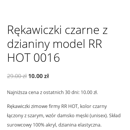
Rękawiczki czarne z
dzianiny model RR
HOT 0016
Pierwotna
Aktualna
29.00
zł
10.00
zł
cena
cena
Najniższa cena z ostatnich 30 dni:
10.00
zł
.
wynosiła:
wynosi:
Rękawiczki zimowe firmy RR HOT, kolor czarny
29.00 zł.
10.00 zł.
łączony z szarym, wzór damsko męski (unisex). Skład
surowcowy 100% akryl, dzianina elastyczna.