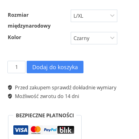
Rozmiar
międzynarodowy
Kolor
ilość
Dodaj do koszyka
Rękawiczki
czarne
Przed zakupem sprawdź dokładnie wymiary
z
Możliwość zwrotu do 14 dni
dzianiny
model
BEZPIECZNE PŁATNOŚCI
RR
HOT