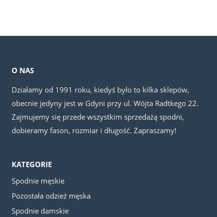
cena
cena
wynosiła:
wynosi:
wynosiła:
wynosi:
99.00 zł.
49.00 zł.
119.00 zł.
49.00 zł.
O NAS
Działamy od 1991 roku, kiedyś było to kilka sklepów,
obecnie jedyny jest w Gdyni przy ul. Wójta Radtkego 22.
Zajmujemy się przede wszystkim sprzedażą spodni,
dobieramy fason, rozmiar i długość. Zapraszamy!
KATEGORIE
Spodnie męskie
Pozostała odzież męska
Spodnie damskie