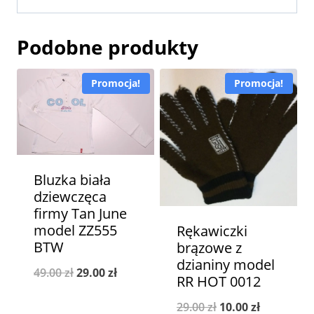
Podobne produkty
Promocja!
Promocja!
Bluzka biała
dziewczęca
firmy Tan June
model ZZ555
Rękawiczki
BTW
brązowe z
dzianiny model
Pierwotna
Aktualna
49.00
zł
29.00
zł
RR HOT 0012
cena
cena
Pierwotna
Aktualna
29.00
zł
10.00
zł