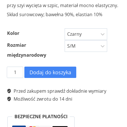
49.00 zł.
19.00 zł.
przy szyi wycięta w szpic, materiał mocno elastyczny.
Skład surowcowy; bawełna 90%, elastian 10%
Kolor
Rozmiar
międzynarodowy
ilość
Dodaj do koszyka
Bluzka
damska
Przed zakupem sprawdź dokładnie wymiary
t-
Możliwość zwrotu do 14 dni
shirt
czarny
BEZPIECZNE PŁATNOŚCI
BMW