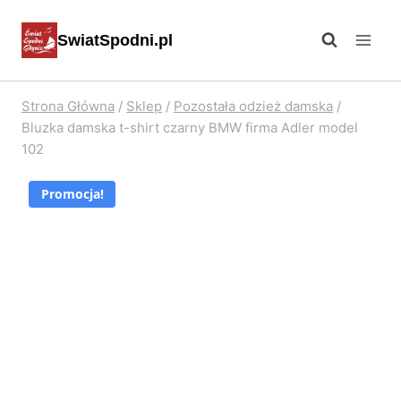
Przejdź
SwiatSpodni.pl
do
treści
Strona Główna
/
Sklep
/
Pozostała odzież damska
/
Bluzka damska t-shirt czarny BMW firma Adler model
102
Promocja!