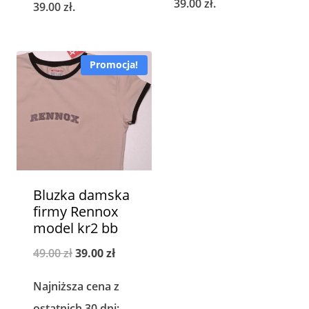
39.00
zł
.
39.00
zł
.
Promocja!
Bluzka damska
firmy Rennox
model kr2 bb
Pierwotna
Aktualna
49.00
zł
39.00
zł
cena
cena
Najniższa cena z
wynosiła:
wynosi:
ostatnich 30 dni: