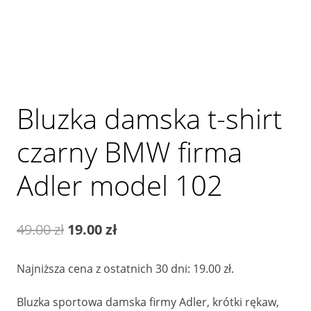
Bluzka damska t-shirt
czarny BMW firma
Adler model 102
Pierwotna
Aktualna
49.00
zł
19.00
zł
cena
cena
Najniższa cena z ostatnich 30 dni:
19.00
zł
.
wynosiła:
wynosi:
Bluzka sportowa damska firmy Adler, krótki rękaw,