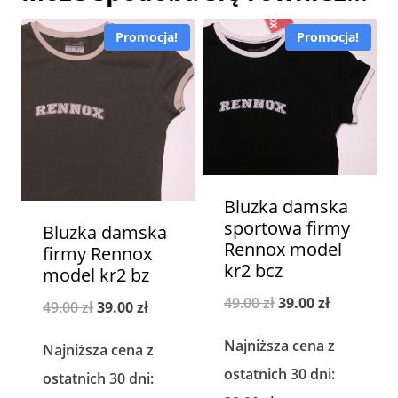
Promocja!
Promocja!
Bluzka damska
sportowa firmy
Bluzka damska
Rennox model
firmy Rennox
kr2 bcz
model kr2 bz
Pierwotna
Aktualna
49.00
zł
39.00
zł
Pierwotna
Aktualna
49.00
zł
39.00
zł
cena
cena
cena
cena
Najniższa cena z
Najniższa cena z
wynosiła:
wynosi:
wynosiła:
wynosi:
ostatnich 30 dni:
ostatnich 30 dni:
49.00 zł.
39.00 zł.
49.00 zł.
39.00 zł.