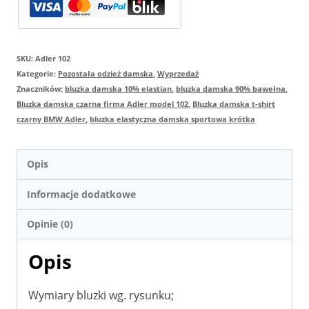
firma
Adler
SKU:
Adler 102
model
Kategorie:
Pozostała odzież damska
,
Wyprzedaż
102
Znaczników:
bluzka damska 10% elastian
,
bluzka damska 90% bawełna
,
Bluzka damska czarna firma Adler model 102
,
Bluzka damska t-shirt
czarny BMW Adler
,
bluzka elastyczna damska sportowa krótka
Opis
Informacje dodatkowe
Opinie (0)
Opis
Wymiary bluzki wg. rysunku;