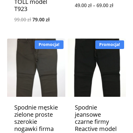
TOLL model
Zakres
49.00
zł
–
69.00
zł
T923
cen:
Pierwotna
Aktualna
99.00
zł
79.00
zł
od
cena
cena
49.00 zł
wynosiła:
wynosi:
do
Promocja!
Promocja!
99.00 zł.
79.00 zł.
69.00 zł
Spodnie męskie
Spodnie
zielone proste
jeansowe
szerokie
czarne firmy
nogawki firma
Reactive model