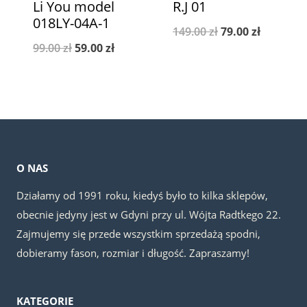
Li You model
R.J 01
018LY-04A-1
Pierwotna
Aktualna
149.00
zł
79.00
zł
Pierwotna
Aktualna
99.00
zł
59.00
zł
cena
cena
cena
cena
wynosiła:
wynosi:
wynosiła:
wynosi:
149.00 zł.
79.00 zł.
99.00 zł.
59.00 zł.
O NAS
Działamy od 1991 roku, kiedyś było to kilka sklepów,
obecnie jedyny jest w Gdyni przy ul. Wójta Radtkego 22.
Zajmujemy się przede wszystkim sprzedażą spodni,
dobieramy fason, rozmiar i długość. Zapraszamy!
KATEGORIE