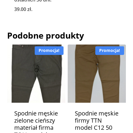
49.00 zł.
39.00 zł.
39.00
zł
.
Podobne produkty
Promocja!
Promocja!
Spodnie męskie
Spodnie męskie
zielone cieńszy
firmy TTN
materiał firma
model C12 50