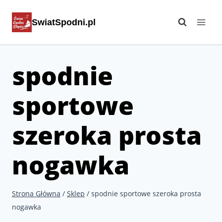
Przejdź
SwiatSpodni.pl
do
treści
spodnie
sportowe
szeroka prosta
nogawka
Strona Główna
/
Sklep
/
spodnie sportowe szeroka prosta
nogawka