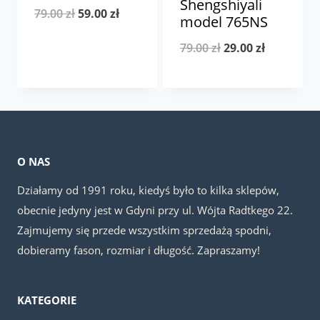
Shengshiyali
Pierwotna
Aktualna
79.00
zł
59.00
zł
model 765NS
cena
cena
Pierwotna
Aktualna
79.00
zł
29.00
zł
wynosiła:
wynosi:
cena
cena
79.00 zł.
59.00 zł.
wynosiła:
wynosi:
79.00 zł.
29.00 zł.
O NAS
Działamy od 1991 roku, kiedyś było to kilka sklepów,
obecnie jedyny jest w Gdyni przy ul. Wójta Radtkego 22.
Zajmujemy się przede wszystkim sprzedażą spodni,
dobieramy fason, rozmiar i długość. Zapraszamy!
KATEGORIE