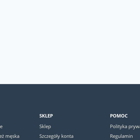
SKLEP
POMOC
ie
Sklep
Polityka pryw
ież męska
Szczegóły konta
Regulamin