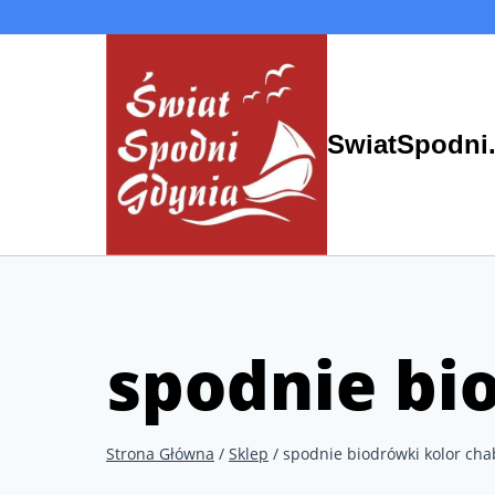
Przejdź
do
treści
SwiatSpodni.
spodnie bi
Strona Główna
/
Sklep
/
spodnie biodrówki kolor ch