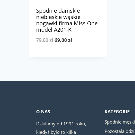
Spodnie damskie
niebieskie wąskie
nogawki firma Miss One
model A201-K
Pierwotna
Aktualna
79.00
zł
69.00
zł
cena
cena
wynosiła:
wynosi:
79.00 zł.
69.00 zł.
O NAS
KATEGORIE
Spodnie męsk
Działamy od 1991 roku,
Pozostała odz
kiedyś było to kilka