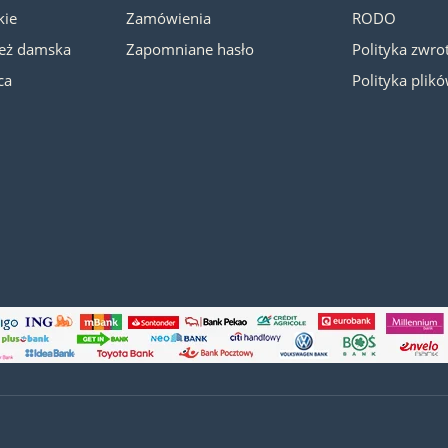
kie
Zamówienia
RODO
ież damska
Zapomniane hasło
Polityka zwr
ca
Polityka plik