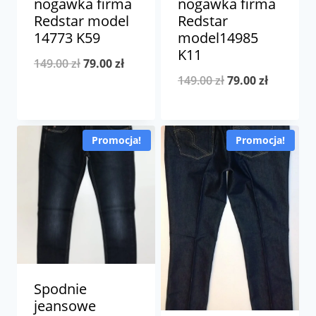
nogawka firma
nogawka firma
Redstar model
Redstar
14773 K59
model14985
K11
Pierwotna
Aktualna
149.00
zł
79.00
zł
Pierwotna
Aktualna
149.00
zł
79.00
zł
cena
cena
cena
cena
wynosiła:
wynosi:
wynosiła:
wynosi:
149.00 zł.
79.00 zł.
Promocja!
Promocja!
149.00 zł.
79.00 zł.
Spodnie
jeansowe