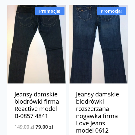
Promocja!
Promocja!
Jeansy damskie
Jeansy damskie
biodrówki firma
biodrówki
Reactive model
rozszerzana
B-0857 4841
nogawka firma
Love Jeans
Pierwotna
Aktualna
149.00
zł
79.00
zł
model 0612